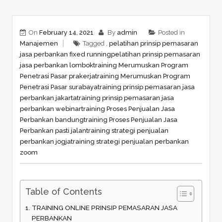
On
February 14, 2021
By
admin
Posted in
Manajemen
Tagged ,
pelatihan prinsip pemasaran
jasa perbankan fixed running
pelatihan prinsip pemasaran
jasa perbankan lombok
training Merumuskan Program
Penetrasi Pasar prakerja
training Merumuskan Program
Penetrasi Pasar surabaya
training prinsip pemasaran jasa
perbankan jakarta
training prinsip pemasaran jasa
perbankan webinar
training Proses Penjualan Jasa
Perbankan bandung
training Proses Penjualan Jasa
Perbankan pasti jalan
training strategi penjualan
perbankan jogja
training strategi penjualan perbankan
zoom
Table of Contents
TRAINING ONLINE PRINSIP PEMASARAN JASA
PERBANKAN