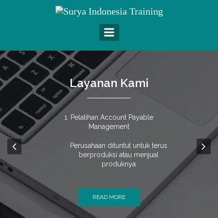
Layanan Kami
About Us
Pelatihan Account Payable
Management
Surya Indonesia Training adalah lembaga
training profesional yang berdomisili di
Perusahaan dituntut untuk terus
Kota Yogyakarta, bergerak dalam
berproduksi atau menjual
pelatihan sumber daya
produknya
READ MORE