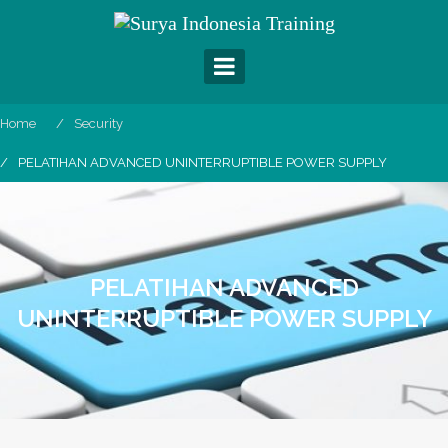
Skip
to
content
Home
Security
PELATIHAN ADVANCED UNINTERRUPTIBLE POWER SUPPLY
PELATIHAN ADVANCED
UNINTERRUPTIBLE POWER SUPPLY