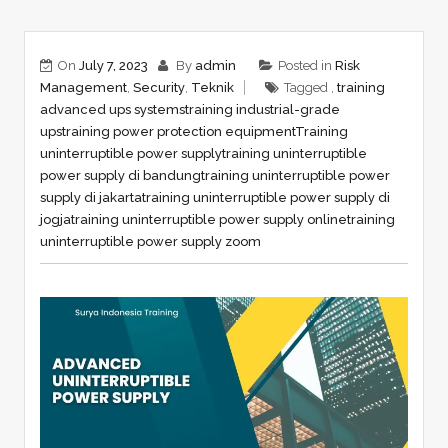
On
July 7, 2023
By
admin
Posted in
Risk
Management
,
Security
,
Teknik
Tagged ,
training
advanced ups systems
training industrial-grade
ups
training power protection equipment
Training
uninterruptible power supply
training uninterruptible
power supply di bandung
training uninterruptible power
supply di jakarta
training uninterruptible power supply di
jogja
training uninterruptible power supply online
training
uninterruptible power supply zoom