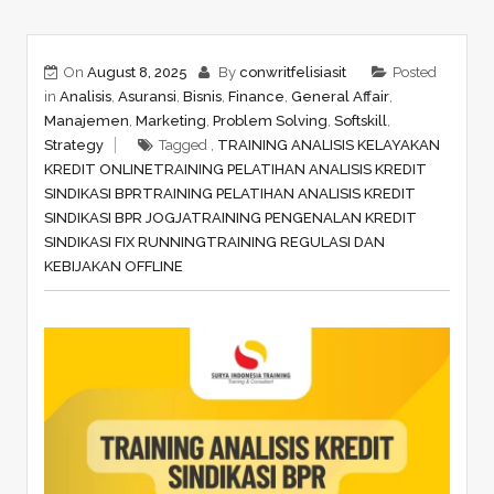
On
August 8, 2025
By
conwritfelisiasit
Posted
in
Analisis
,
Asuransi
,
Bisnis
,
Finance
,
General Affair
,
Manajemen
,
Marketing
,
Problem Solving
,
Softskill
,
Strategy
Tagged ,
TRAINING ANALISIS KELAYAKAN
KREDIT ONLINE
TRAINING PELATIHAN ANALISIS KREDIT
SINDIKASI BPR
TRAINING PELATIHAN ANALISIS KREDIT
SINDIKASI BPR JOGJA
TRAINING PENGENALAN KREDIT
SINDIKASI FIX RUNNING
TRAINING REGULASI DAN
KEBIJAKAN OFFLINE