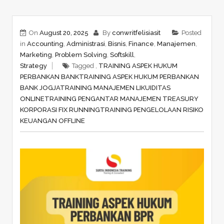
On
August 20, 2025
By
conwritfelisiasit
Posted
in
Accounting
,
Administrasi
,
Bisnis
,
Finance
,
Manajemen
,
Marketing
,
Problem Solving
,
Softskill
,
Strategy
Tagged ,
TRAINING ASPEK HUKUM
PERBANKAN BANK
TRAINING ASPEK HUKUM PERBANKAN
BANK JOGJA
TRAINING MANAJEMEN LIKUIDITAS
ONLINE
TRAINING PENGANTAR MANAJEMEN TREASURY
KORPORASI FIX RUNNING
TRAINING PENGELOLAAN RISIKO
KEUANGAN OFFLINE