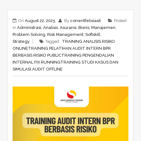
On
August 22, 2025
By
conwritfelisiasit
Posted
in
Administrasi
,
Analisis
,
Asuransi
,
Bisnis
,
Manajemen
,
Problem Solving
,
Risk Management
,
Softskill
,
Strategy
Tagged ,
TRAINING ANALISIS RISIKO
ONLINE
TRAINING PELATIHAN AUDIT INTERN BPR
BERBASIS RISIKO PUBLIC
TRAINING PENGENDALIAN
INTERNAL FIX RUNNING
TRAINING STUDI KASUS DAN
SIMULASI AUDIT OFFLINE