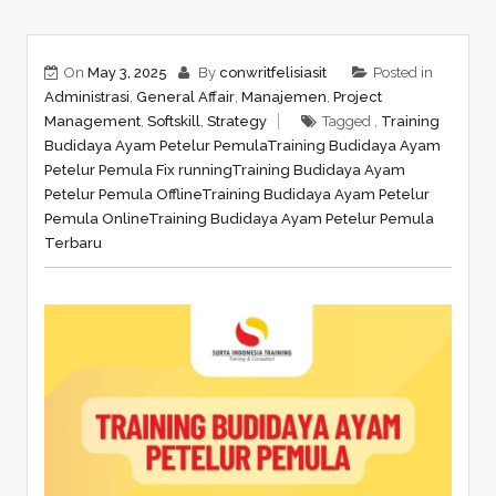
On
May 3, 2025
By
conwritfelisiasit
Posted in
Administrasi
,
General Affair
,
Manajemen
,
Project
Management
,
Softskill
,
Strategy
Tagged ,
Training
Budidaya Ayam Petelur Pemula
Training Budidaya Ayam
Petelur Pemula Fix running
Training Budidaya Ayam
Petelur Pemula Offline
Training Budidaya Ayam Petelur
Pemula Online
Training Budidaya Ayam Petelur Pemula
Terbaru