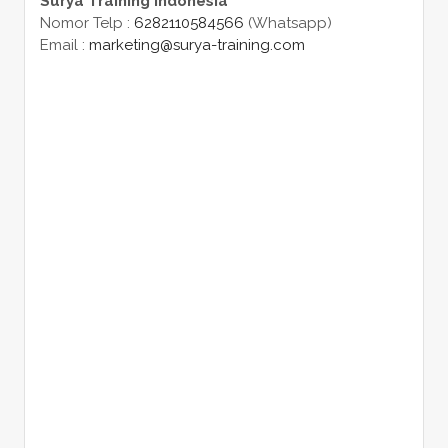
Surya Training Indonesia
Nomor Telp :
6282110584566
(Whatsapp)
Email :
marketing@surya-training.com