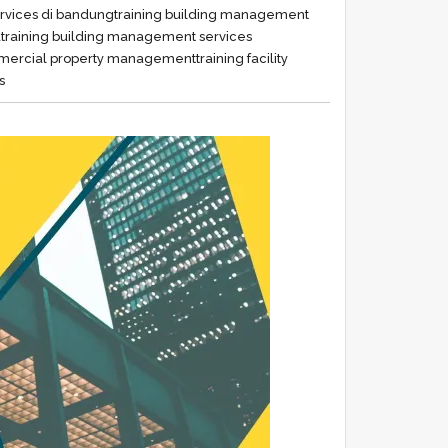
rvices di bandung
training building management
a
training building management services
mmercial property management
training facility
s