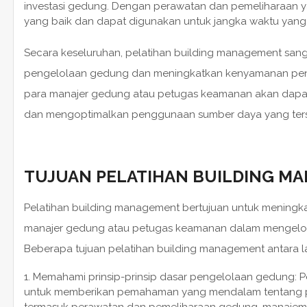
investasi gedung. Dengan perawatan dan pemeliharaan y
yang baik dan dapat digunakan untuk jangka waktu yang 
Secara keseluruhan, pelatihan building management sanga
pengelolaan gedung dan meningkatkan kenyamanan peng
para manajer gedung atau petugas keamanan akan dapat
dan mengoptimalkan penggunaan sumber daya yang ters
TUJUAN PELATIHAN BUILDING M
Pelatihan building management bertujuan untuk meningk
manajer gedung atau petugas keamanan dalam mengelola
Beberapa tujuan pelatihan building management antara la
Memahami prinsip-prinsip dasar pengelolaan gedung: P
untuk memberikan pemahaman yang mendalam tentang pri
termasuk perawatan dan pemeliharaan gedung, manajem