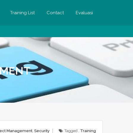
Training List
Contact
Evaluasi
EMENT
ject Management
,
Security
Tagged ,
Training