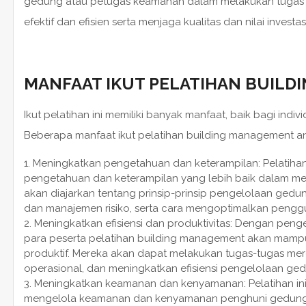
gedung atau petugas keamanan dalam melakukan tugas 
efektif dan efisien serta menjaga kualitas dan nilai investa
MANFAAT IKUT PELATIHAN BUIL
Ikut pelatihan ini memiliki banyak manfaat, baik bagi ind
Beberapa manfaat ikut pelatihan building management ant
Meningkatkan pengetahuan dan keterampilan: Pelatiha
pengetahuan dan keterampilan yang lebih baik dalam m
akan diajarkan tentang prinsip-prinsip pengelolaan ged
dan manajemen risiko, serta cara mengoptimalkan pengg
Meningkatkan efisiensi dan produktivitas: Dengan peng
para peserta pelatihan building management akan mamp
produktif. Mereka akan dapat melakukan tugas-tugas mer
operasional, dan meningkatkan efisiensi pengelolaan ge
Meningkatkan keamanan dan kenyamanan: Pelatihan in
mengelola keamanan dan kenyamanan penghuni gedung d