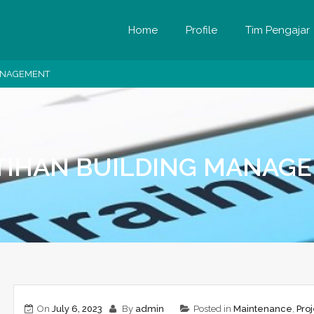
Home
Profile
Tim Pengajar
MANAGEMENT
TIHAN BUILDING MANAG
On
July 6, 2023
By
admin
Posted in
Maintenance
,
Pro