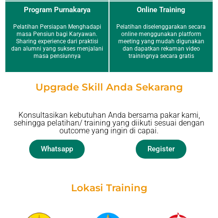
Program Purnakarya
Online Training
Pelatihan Persiapan Menghadapi
Pelatihan diselenggarakan secara
masa Pensiun bagi Karyawan.
online menggunakan platform
Sharing experience dari praktisi
meeting yang mudah digunakan
dan alumni yang sukses menjalani
dan dapatkan rekaman video
masa pensiunnya
trainingnya secara gratis
Upgrade Skill Anda Sekarang
Konsultasikan kebutuhan Anda bersama pakar kami,
sehingga pelatihan/ training yang diikuti sesuai dengan
outcome yang ingin di capai.
Whatsapp
Register
Lokasi Training