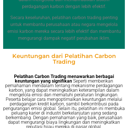
perdagangan karbon dengan lebih efektif.
Secara keseluruhan, pelatihan carbon trading penting
untuk membantu perusahaan atau negara mengelola
emisi karbon mereka secara lebih efektif dan membantu
mengurangi dampak negatif perubahan iklim.
Keuntungan dari Pelatihan Carbon
Trading
Pelatihan Carbon Trading menawarkan berbagai
keuntungan yang signifikan
Seperti memberikan
pemahaman mendalam tentang mekanisme perdagangan
karbon, yang dapat meningkatkan keterampilan dalam
mengelola emisi dan mematuhi peraturan lingkungan.
Peserta belajar cara mengoptimalkan keuntungan melalui
perdagangan kredit karbon, sambil berkontribusi pada
pengurangan emisi global. Selain itu, pelatihan ini membuka
peluang karier di industri berkelanjutan yang sedang
berkembang. Dengan pemahaman yang baik, perusahaan
dapat mengurangi biaya lingkungan dan meningkatkan
reputasi hijau mereka di pasar global.