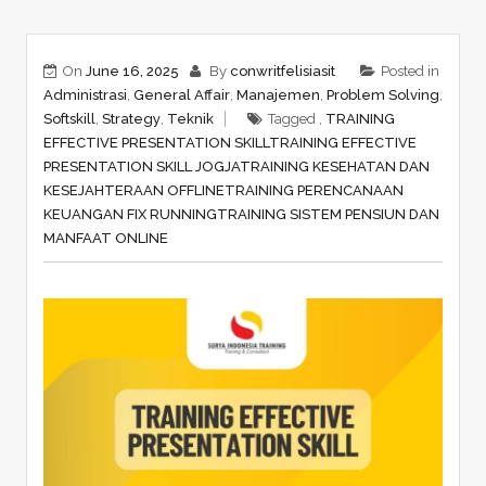
On
June 16, 2025
By
conwritfelisiasit
Posted in
Administrasi
,
General Affair
,
Manajemen
,
Problem Solving
,
Softskill
,
Strategy
,
Teknik
Tagged ,
TRAINING
EFFECTIVE PRESENTATION SKILL
TRAINING EFFECTIVE
PRESENTATION SKILL JOGJA
TRAINING KESEHATAN DAN
KESEJAHTERAAN OFFLINE
TRAINING PERENCANAAN
KEUANGAN FIX RUNNING
TRAINING SISTEM PENSIUN DAN
MANFAAT ONLINE