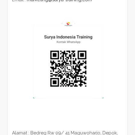
Alamat : Bedreg Rw 09/ 41 Maguwoharjo, Depok,