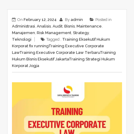
On
February 12, 2024
By
admin
Posted in
Administrasi
,
Analisis
,
Audit
,
Bisnis
,
Maintenance
,
Manajemen
,
Risk Management
,
Strategy
,
Teknologi
Tagged ,
Training Eksekutif Hukum
Korporat fix running
Training Executive Corporate
Law
Training Executive Corporate Law Terbaru
Training
Hukum Bisnis Eksekutif Jakarta
Training Strategi Hukum
Korporat Jogja