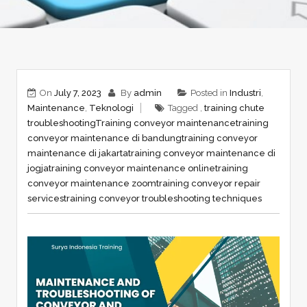
On
July 7, 2023
By
admin
Posted in
Industri
,
Maintenance
,
Teknologi
Tagged ,
training chute
troubleshooting
Training conveyor maintenance
training
conveyor maintenance di bandung
training conveyor
maintenance di jakarta
training conveyor maintenance di
jogja
training conveyor maintenance online
training
conveyor maintenance zoom
training conveyor repair
services
training conveyor troubleshooting techniques