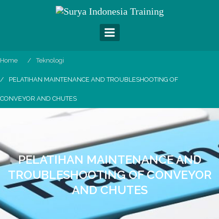
Skip
to
content
Home
Teknologi
PELATIHAN MAINTENANCE AND TROUBLESHOOTING OF
CONVEYOR AND CHUTES
PELATIHAN MAINTENANCE AND
TROUBLESHOOTING OF CONVEYOR
AND CHUTES