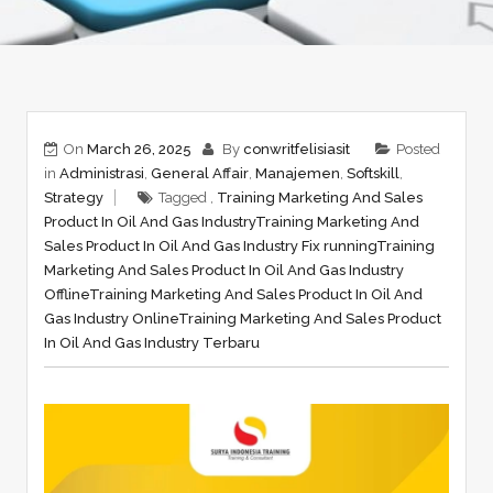
On
March 26, 2025
By
conwritfelisiasit
Posted
in
Administrasi
,
General Affair
,
Manajemen
,
Softskill
,
Strategy
Tagged ,
Training Marketing And Sales
Product In Oil And Gas Industry
Training Marketing And
Sales Product In Oil And Gas Industry Fix running
Training
Marketing And Sales Product In Oil And Gas Industry
Offline
Training Marketing And Sales Product In Oil And
Gas Industry Online
Training Marketing And Sales Product
In Oil And Gas Industry Terbaru