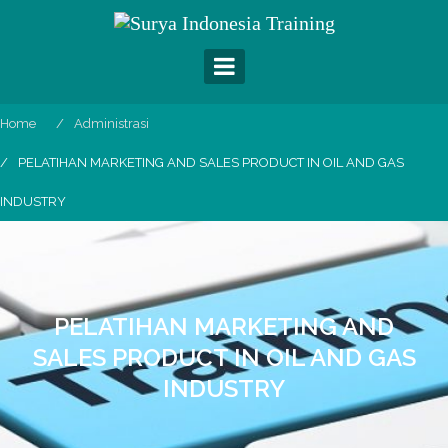
Skip
to
content
Home
Administrasi
PELATIHAN MARKETING AND SALES PRODUCT IN OIL AND GAS
INDUSTRY
PELATIHAN MARKETING AND
SALES PRODUCT IN OIL AND GAS
INDUSTRY