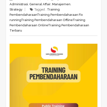
Administrasi
,
General Affair
,
Manajemen
,
Strategy
Tagged ,
Training
Pembendaharaan
Training Pembendaharaan Fix
running
Training Pembendaharaan Offline
Training
Pembendaharaan Online
Training Pembendaharaan
Terbaru