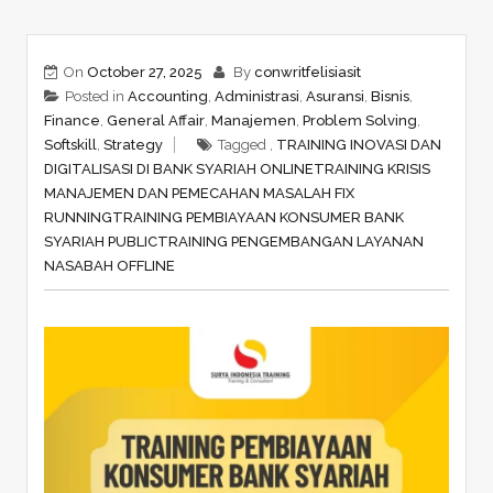
On
October 27, 2025
By
conwritfelisiasit
Posted in
Accounting
,
Administrasi
,
Asuransi
,
Bisnis
,
Finance
,
General Affair
,
Manajemen
,
Problem Solving
,
Softskill
,
Strategy
Tagged ,
TRAINING INOVASI DAN
DIGITALISASI DI BANK SYARIAH ONLINE
TRAINING KRISIS
MANAJEMEN DAN PEMECAHAN MASALAH FIX
RUNNING
TRAINING PEMBIAYAAN KONSUMER BANK
SYARIAH PUBLIC
TRAINING PENGEMBANGAN LAYANAN
NASABAH OFFLINE