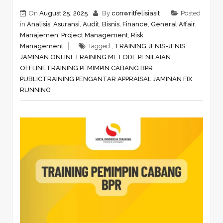
On
August 25, 2025
By
conwritfelisiasit
Posted
in
Analisis
,
Asuransi
,
Audit
,
Bisnis
,
Finance
,
General Affair
,
Manajemen
,
Project Management
,
Risk
Management
Tagged ,
TRAINING JENIS-JENIS
JAMINAN ONLINE
TRAINING METODE PENILAIAN
OFFLINE
TRAINING PEMIMPIN CABANG BPR
PUBLIC
TRAINING PENGANTAR APPRAISAL JAMINAN FIX
RUNNING