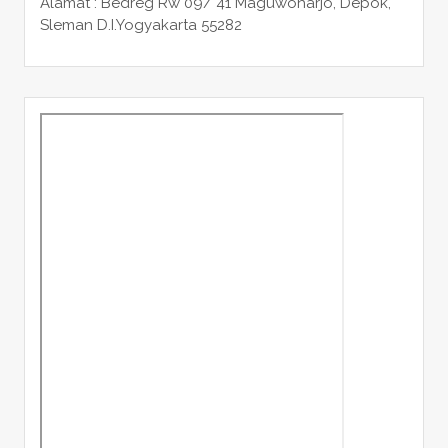
Alamat : Bedreg Rw 09/ 41 Maguwoharjo, Depok,
Sleman
D.I.Yogyakarta 55282