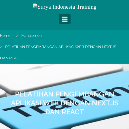
Skip
to
content
Home
Manajemen
PELATIHAN PENGEMBANGAN APLIKASI WEB DENGAN NEXT.JS
DAN REACT
PELATIHAN PENGEMBANGAN
APLIKASI WEB DENGAN NEXT.JS
DAN REACT