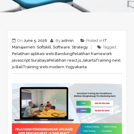
On
June 5, 2026
By
admin
Posted in
IT
,
Manajemen
,
Softskill
,
Software
,
Strategy
Tagged ,
Pelatihan aplikasi web Bandung
Pelatihan framework
javascript Surabaya
Pelatihan react js Jakarta
Training next
js Bali
Training web modern Yogyakarta