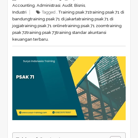
Accounting
,
Administrasi
,
Audit
,
Bisnis
,
Industri
Tagged ,
Training psak 71
training psak 71 di
bandung
training psak 71 di jakarta
training psak 71 di
jogja
training psak 71 online
training psak 71 zoom
training
psak 72
training psak 73
training standar akuntansi
keuangan terbaru.