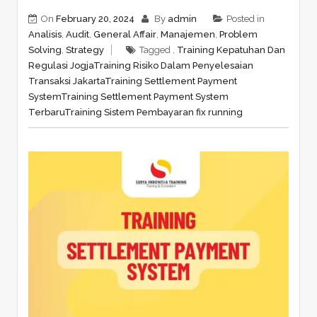
On
February 20, 2024
By
admin
Posted in
Analisis
,
Audit
,
General Affair
,
Manajemen
,
Problem
Solving
,
Strategy
Tagged ,
Training Kepatuhan Dan
Regulasi Jogja
Training Risiko Dalam Penyelesaian
Transaksi Jakarta
Training Settlement Payment
System
Training Settlement Payment System
Terbaru
Training Sistem Pembayaran fix running