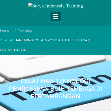
Skip
to
content
Home
Teknologi
PELATIHAN TEKNOLOGI PEMROSESAN BIJIH TEMBAGA DI
PERTAMBANGAN
PELATIHAN TEKNOLOGI
PEMROSESAN BIJIH TEMBAGA DI
PERTAMBANGAN