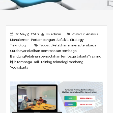
On
May 9, 2026
By
admin
Posted in
Analisis
,
Manajemen
,
Pertambangan
,
Softskill
,
Strategy
,
Teknologi
Tagged ,
Pelatihan mineral tembaga
Surabaya
Pelatihan pemrosesan tembaga
Bandung
Pelatihan pengolahan tembaga Jakarta
Training
bijih tembaga Bali
Training teknologi tambang
Yogyakarta