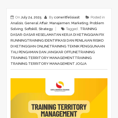
On
July 24, 2025
By
conwritfelisiasit
Posted in
Analisis
,
General Affair
,
Manajemen
,
Marketing
,
Problem
Solving
,
Softskill
,
Strategy
Tagged ,
TRAINING
DASAR-DASAR KESELAMATAN KERJA DI KETINGGIAN FIX
RUNNING
TRAINING IDENTIFIKASI DAN PENILAIAN RISIKO
DI KETINGGIAN ONLINE
TRAINING TEKNIK PENGGUNAAN
TALI PENGAMAN DAN JANGKAR OFFLINE
TRAINING
TRAINING TERRITORY MANAGEMENT
TRAINING
TRAINING TERRITORY MANAGEMENT JOGJA