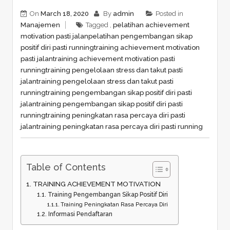
On
March 18, 2020
By
admin
Posted in
Manajemen
Tagged ,
pelatihan achievement
motivation pasti jalan
pelatihan pengembangan sikap
positif diri pasti running
training achievement motivation
pasti jalan
training achievement motivation pasti
running
training pengelolaan stress dan takut pasti
jalan
training pengelolaan stress dan takut pasti
running
training pengembangan sikap positif diri pasti
jalan
training pengembangan sikap positif diri pasti
running
training peningkatan rasa percaya diri pasti
jalan
training peningkatan rasa percaya diri pasti running
Table of Contents
TRAINING ACHIEVEMENT MOTIVATION
Training Pengembangan Sikap Positif Diri
Training Peningkatan Rasa Percaya Diri
Informasi Pendaftaran