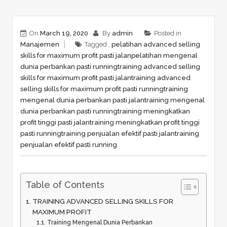
On
March 19, 2020
By
admin
Posted in
Manajemen
Tagged ,
pelatihan advanced selling
skills for maximum profit pasti jalan
pelatihan mengenal
dunia perbankan pasti running
training advanced selling
skills for maximum profit pasti jalan
training advanced
selling skills for maximum profit pasti running
training
mengenal dunia perbankan pasti jalan
training mengenal
dunia perbankan pasti running
training meningkatkan
profit tinggi pasti jalan
training meningkatkan profit tinggi
pasti running
training penjualan efektif pasti jalan
training
penjualan efektif pasti running
Table of Contents
TRAINING ADVANCED SELLING SKILLS FOR
MAXIMUM PROFIT
Training Mengenal Dunia Perbankan