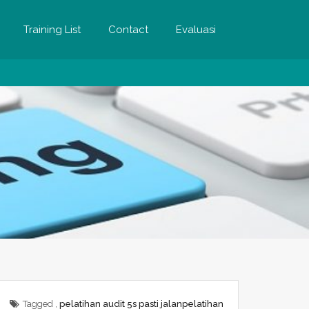
Training List
Contact
Evaluasi
Tagged ,
pelatihan audit 5s pasti jalan
pelatihan