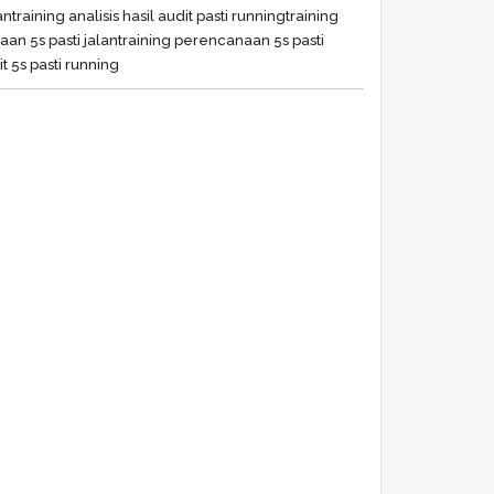
an
training analisis hasil audit pasti running
training
an 5s pasti jalan
training perencanaan 5s pasti
t 5s pasti running