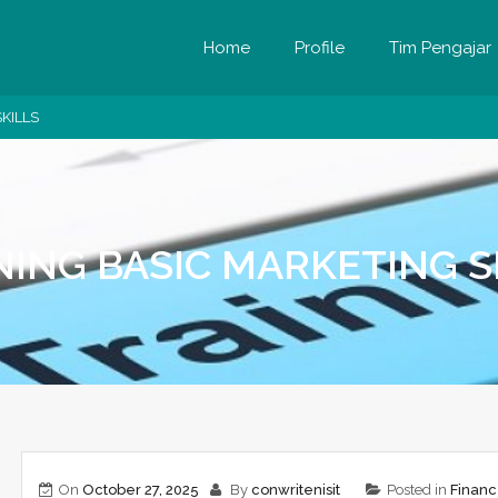
Home
Profile
Tim Pengajar
KILLS
NING BASIC MARKETING S
On
October 27, 2025
By
conwritenisit
Posted in
Finan