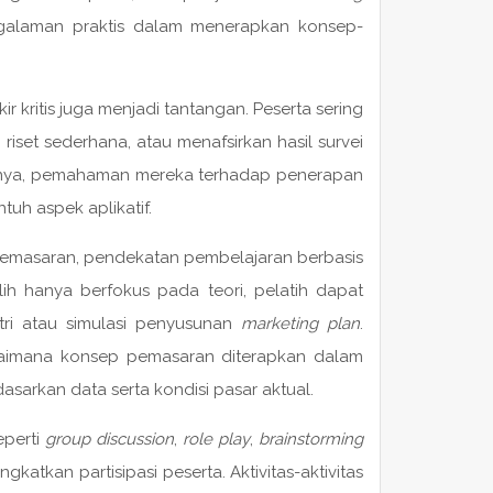
ngalaman praktis dalam menerapkan konsep-
r kritis juga menjadi tantangan. Peserta sering
iset sederhana, atau menafsirkan hasil survei
tnya, pemahaman mereka terhadap penerapan
uh aspek aplikatif.
emasaran, pendekatan pembelajaran berbasis
lih hanya berfokus pada teori, pelatih dapat
tri atau simulasi penyusunan
marketing plan
.
gaimana konsep pemasaran diterapkan dalam
asarkan data serta kondisi pasar aktual.
eperti
group discussion
,
role play
,
brainstorming
gkatkan partisipasi peserta. Aktivitas-aktivitas