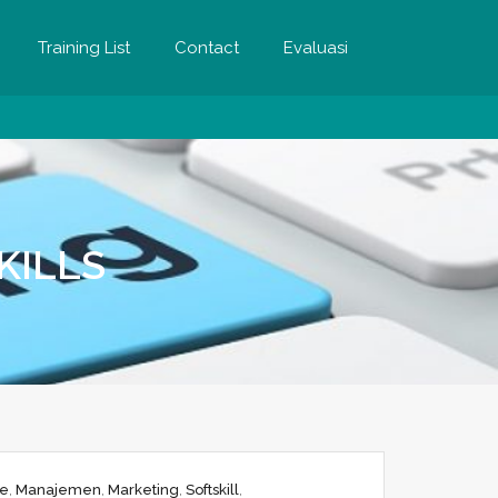
Training List
Contact
Evaluasi
KILLS
ce
,
Manajemen
,
Marketing
,
Softskill
,