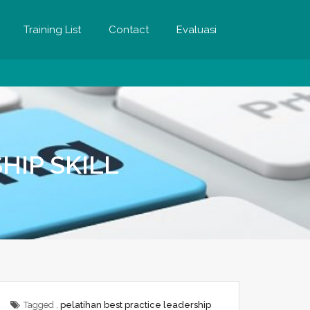
Training List
Contact
Evaluasi
HIP SKILL
Tagged ,
pelatihan best practice leadership