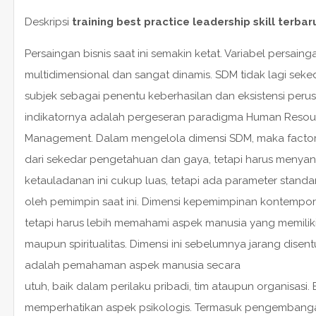
Deskripsi
training best practice leadership skill terbar
Persaingan bisnis saat ini semakin ketat. Variabel persainga
multidimensional dan sangat dinamis. SDM tidak lagi seke
subjek sebagai penentu keberhasilan dan eksistensi perusa
indikatornya adalah pergeseran paradigma Human Reso
Management. Dalam mengelola dimensi SDM, maka factor
dari sekedar pengetahuan dan gaya, tetapi harus menya
ketauladanan ini cukup luas, tetapi ada parameter standar
oleh pemimpin saat ini. Dimensi kepemimpinan kontempore
tetapi harus lebih memahami aspek manusia yang memiliki b
maupun spiritualitas. Dimensi ini sebelumnya jarang disen
adalah pemahaman aspek manusia secara
utuh, baik dalam perilaku pribadi, tim ataupun organisas
memperhatikan aspek psikologis. Termasuk pengembanga