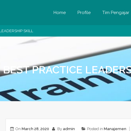
Home
Profile
Tim Pengajar
LEADERSHIP SKILL
 BEST PRACTICE LEADERS
On
March 28, 2020
By
admin
Posted in
Manajemen