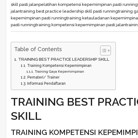
skill pasti jalan
pelatihan kompetensi kepemimpinan pasti running
jalan
training best practice leadership skill pasti running
training 
kepemimpinan pasti running
training ketauladanan kepemimpinan
pasti running
training kompetensi kepemimpinan pasti jalan
train
Table of Contents
TRAINING BEST PRACTICE LEADERSHIP SKILL
Training Kompetensi Kepemimpinan
Training Gaya Kepemimpinan
Pemateri/ Trainer
Informasi Pendaftaran
TRAINING BEST PRACT
SKILL
TRAINING KOMPETENSI KEPEMIMP