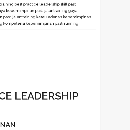
training best practice leadership skill pasti
gaya kepemimpinan pasti jalan
training gaya
 pasti jalan
training ketauladanan kepemimpinan
ing kompetensi kepemimpinan pasti running
ICE LEADERSHIP
INAN