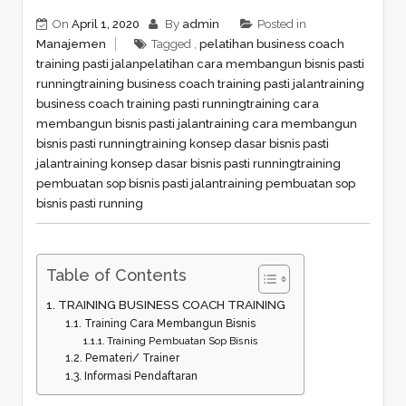
On
April 1, 2020
By
admin
Posted in
Manajemen
Tagged ,
pelatihan business coach
training pasti jalan
pelatihan cara membangun bisnis pasti
running
training business coach training pasti jalan
training
business coach training pasti running
training cara
membangun bisnis pasti jalan
training cara membangun
bisnis pasti running
training konsep dasar bisnis pasti
jalan
training konsep dasar bisnis pasti running
training
pembuatan sop bisnis pasti jalan
training pembuatan sop
bisnis pasti running
Table of Contents
TRAINING BUSINESS COACH TRAINING
Training Cara Membangun Bisnis
Training Pembuatan Sop Bisnis
Pemateri/ Trainer
Informasi Pendaftaran