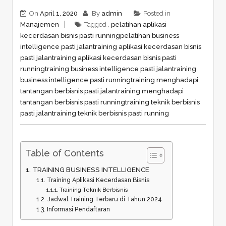
On
April 1, 2020
By
admin
Posted in
Manajemen
Tagged ,
pelatihan aplikasi
kecerdasan bisnis pasti running
pelatihan business
intelligence pasti jalan
training aplikasi kecerdasan bisnis
pasti jalan
training aplikasi kecerdasan bisnis pasti
running
training business intelligence pasti jalan
training
business intelligence pasti running
training menghadapi
tantangan berbisnis pasti jalan
training menghadapi
tantangan berbisnis pasti running
training teknik berbisnis
pasti jalan
training teknik berbisnis pasti running
Table of Contents
TRAINING BUSINESS INTELLIGENCE
Training Aplikasi Kecerdasan Bisnis
Training Teknik Berbisnis
Jadwal Training Terbaru di Tahun 2024
Informasi Pendaftaran