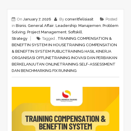
On
January 7, 2026
By
conwritfelisiasit
Posted
in
Bisnis
,
General Affair
,
Leadership
,
Manajemen
,
Problem
Solving
,
Project Management
,
Softskill
,
Strategy
Tagged ,
TRAINING COMPENSATION &
BENEFTIN SYSTEM IN HOUSE
TRAINING COMPENSATION
& BENEFTIN SYSTEM PUBLIC
TRAINING HASIL KINERJA
ORGANISASI OFFLINE
TRAINING INOVASI DAN PERBAIKAN
BERKELANJUTAN ONLINE
TRAINING SELF-ASSESSMENT
DAN BENCHMARKING FIX RUNNING