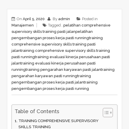
On
April 5, 2020
By
admin
Posted in
Manajemen
Tagged ,
pelatihan comprehensive
supervisory skills training pasti jalan
pelatihan
pengembangan proses kerja pasti running
training
comprehensive supervisory skills training pasti
jalan
training comprehensive supervisory skills training
pasti running
training evaluasi kinerja perusahaan pasti
jalan
training evaluasi kinerja perusahaan pasti
running
training pengarahan karyawan pasti jalan
training
pengarahan karyawan pasti running
training
pengembangan proses kerja pasti jalan
training
pengembangan proses kerja pasti running
Table of Contents
TRAINING COMPREHENSIVE SUPERVISORY
SKILLS TRAINING