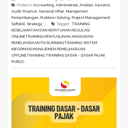
Posted in
Accounting
,
Administrasi
,
Analisis
,
Asuransi
,
Audit
,
Finance
,
General Affair
,
Manajemen
,
Pertambangan
,
Problem Solving
,
Project Management
,
Softskill
,
Strategy
Tagged ,
TRAINING
KESELAMATAN DAN KEPATUHAN REGULASI
ONLINE
TRAINING PENYUSUNAN ANGGARAN
PEMELIHARAAN FIX RUNNING
TRAINING SISTEM
INFORMASI MANAJEMEN PEMELIHARAAN
OFFLINE
TRAINING TRAINING DASAR - DASAR PAJAK
PUBLIC