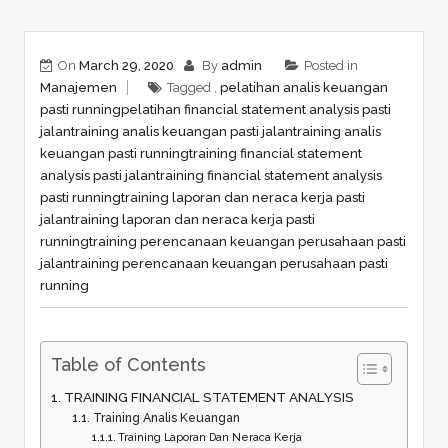
On
March 29, 2020
By
admin
Posted in
Manajemen
Tagged ,
pelatihan analis keuangan
pasti running
pelatihan financial statement analysis pasti
jalan
training analis keuangan pasti jalan
training analis
keuangan pasti running
training financial statement
analysis pasti jalan
training financial statement analysis
pasti running
training laporan dan neraca kerja pasti
jalan
training laporan dan neraca kerja pasti
running
training perencanaan keuangan perusahaan pasti
jalan
training perencanaan keuangan perusahaan pasti
running
Table of Contents
TRAINING FINANCIAL STATEMENT ANALYSIS
Training Analis Keuangan
Training Laporan Dan Neraca Kerja