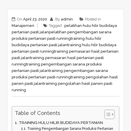
On
April 23, 2020
By
admin
Posted in
Manajemen
Tagged ,
pelatihan hulu hilir budidaya
pertanian pasti jalan
pelatihan pengembangan sarana
produksi pertanian pasti running
training hulu hilir
budidaya pertanian pasti jalan
training hulu hilir budidaya
pertanian pasti running
training pemasaran hasil pertanian
pasti jalan
training pemasaran hasil pertanian pasti
running
training pengembangan sarana produksi
pertanian pasti jalan
training pengembangan sarana
produksi pertanian pasti running
training pengolahan hasil
panen pasti jalan
training pengolahan hasil panen pasti
running
Table of Contents
TRAINING HULU HILIR BUDIDAYA PERTANIAN
Training Pengembangan Sarana Produksi Pertanian