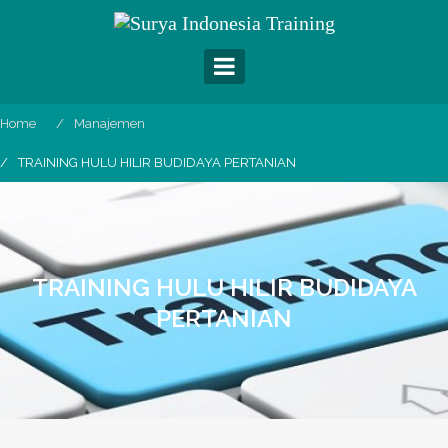
Skip
to
content
Home
Manajemen
TRAINING HULU HILIR BUDIDAYA PERTANIAN
TRAINING HULU HILIR BUDIDAYA
PERTANIAN