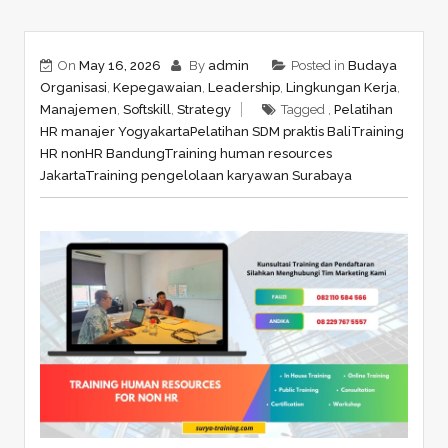
On
May 16, 2026
By
admin
Posted in
Budaya
Organisasi
,
Kepegawaian
,
Leadership
,
Lingkungan Kerja
,
Manajemen
,
Softskill
,
Strategy
Tagged ,
Pelatihan
HR manajer Yogyakarta
Pelatihan SDM praktis Bali
Training
HR nonHR Bandung
Training human resources
Jakarta
Training pengelolaan karyawan Surabaya