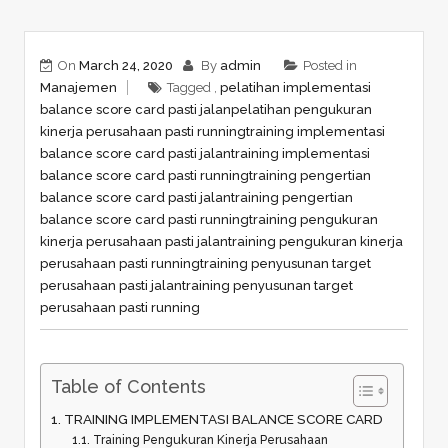
On
March 24, 2020
By
admin
Posted in
Manajemen
Tagged ,
pelatihan implementasi
balance score card pasti jalan
pelatihan pengukuran
kinerja perusahaan pasti running
training implementasi
balance score card pasti jalan
training implementasi
balance score card pasti running
training pengertian
balance score card pasti jalan
training pengertian
balance score card pasti running
training pengukuran
kinerja perusahaan pasti jalan
training pengukuran kinerja
perusahaan pasti running
training penyusunan target
perusahaan pasti jalan
training penyusunan target
perusahaan pasti running
Table of Contents
TRAINING IMPLEMENTASI BALANCE SCORE CARD
Training Pengukuran Kinerja Perusahaan