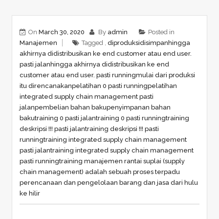
On
March 30, 2020
By
admin
Posted in
Manajemen
Tagged ,
diproduksi
disimpan
hingga
akhirnya didistribusikan ke end customer atau end user.
pasti jalan
hingga akhirnya didistribusikan ke end
customer atau end user. pasti running
mulai dari produksi
itu direncanakan
pelatihan 0 pasti running
pelatihan
integrated supply chain management pasti
jalan
pembelian bahan baku
penyimpanan bahan
baku
training 0 pasti jalan
training 0 pasti running
training
deskripsi !!! pasti jalan
training deskripsi !!! pasti
running
training integrated supply chain management
pasti jalan
training integrated supply chain management
pasti running
training manajemen rantai suplai (supply
chain management) adalah sebuah proses terpadu
perencanaan dan pengelolaan barang dan jasa dari hulu
ke hilir