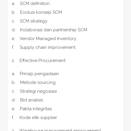
a. SCM definition
b. Evolusi konsep SCM
c. SCM strategy
d. Kolaborasi dan partnership SCM
e. Vendor Managed Inventory
f. Supply chain improvement
2. Effective Procurement
a. Prinsip pengadaan
b. Metode sourcing
c. Strategi negosiasi
d. Bid analisis
e. Pakta integritas
f. Kode etik supplier
3. Warehouse management improvement