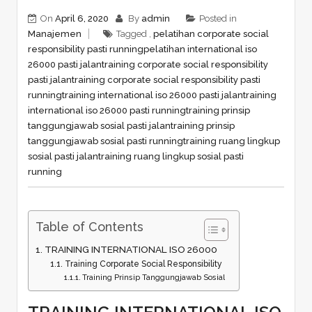
On
April 6, 2020
By
admin
Posted in
Manajemen
Tagged ,
pelatihan corporate social
responsibility pasti running
pelatihan international iso
26000 pasti jalan
training corporate social responsibility
pasti jalan
training corporate social responsibility pasti
running
training international iso 26000 pasti jalan
training
international iso 26000 pasti running
training prinsip
tanggungjawab sosial pasti jalan
training prinsip
tanggungjawab sosial pasti running
training ruang lingkup
sosial pasti jalan
training ruang lingkup sosial pasti
running
Table of Contents
TRAINING INTERNATIONAL ISO 26000
Training Corporate Social Responsibility
Training Prinsip Tanggungjawab Sosial