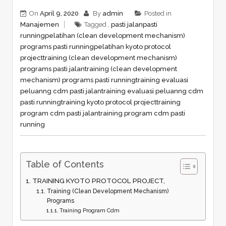
On
April 9, 2020
By
admin
Posted in
Manajemen
Tagged ,
pasti jalan
pasti
running
pelatihan (clean development mechanism)
programs pasti running
pelatihan kyoto protocol
project
training (clean development mechanism)
programs pasti jalan
training (clean development
mechanism) programs pasti running
training evaluasi
peluanng cdm pasti jalan
training evaluasi peluanng cdm
pasti running
training kyoto protocol project
training
program cdm pasti jalan
training program cdm pasti
running
Table of Contents
TRAINING KYOTO PROTOCOL PROJECT,
Training (Clean Development Mechanism)
Programs
Training Program Cdm