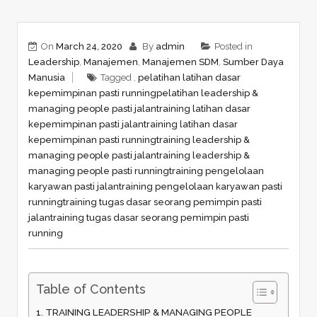
On
March 24, 2020
By
admin
Posted in
Leadership
,
Manajemen
,
Manajemen SDM
,
Sumber Daya
Manusia
Tagged ,
pelatihan latihan dasar
kepemimpinan pasti running
pelatihan leadership &
managing people pasti jalan
training latihan dasar
kepemimpinan pasti jalan
training latihan dasar
kepemimpinan pasti running
training leadership &
managing people pasti jalan
training leadership &
managing people pasti running
training pengelolaan
karyawan pasti jalan
training pengelolaan karyawan pasti
running
training tugas dasar seorang pemimpin pasti
jalan
training tugas dasar seorang pemimpin pasti
running
Table of Contents
TRAINING LEADERSHIP & MANAGING PEOPLE