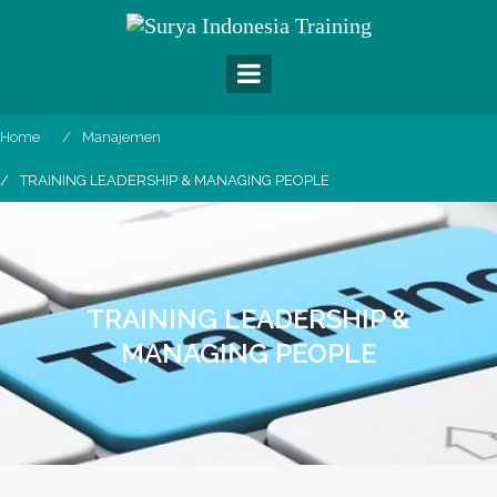
Skip
to
content
Home
Manajemen
TRAINING LEADERSHIP & MANAGING PEOPLE
TRAINING LEADERSHIP &
MANAGING PEOPLE