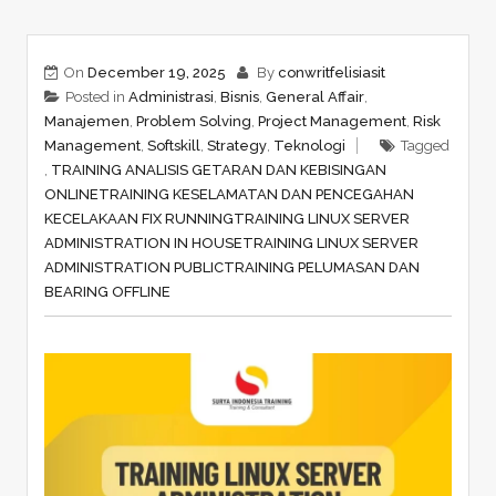
On
December 19, 2025
By
conwritfelisiasit
Posted in
Administrasi
,
Bisnis
,
General Affair
,
Manajemen
,
Problem Solving
,
Project Management
,
Risk
Management
,
Softskill
,
Strategy
,
Teknologi
Tagged
,
TRAINING ANALISIS GETARAN DAN KEBISINGAN
ONLINE
TRAINING KESELAMATAN DAN PENCEGAHAN
KECELAKAAN FIX RUNNING
TRAINING LINUX SERVER
ADMINISTRATION IN HOUSE
TRAINING LINUX SERVER
ADMINISTRATION PUBLIC
TRAINING PELUMASAN DAN
BEARING OFFLINE