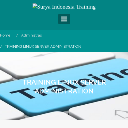
Skip
to
content
Home
Administrasi
TRAINING LINUX SERVER ADMINISTRATION
TRAINING LINUX SERVER
ADMINISTRATION