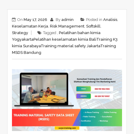
On
May 17, 2026
By
admin
Posted in
Analisis
,
Keselamatan Kerja
,
Risk Management
,
Softskill
,
Strategy
Tagged ,
Pelatihan bahan kimia
Yogyakarta
Pelatihan keselamatan kimia Bali
Training K3
kimia Surabaya
Training material safety Jakarta
Training
MSDS Bandung