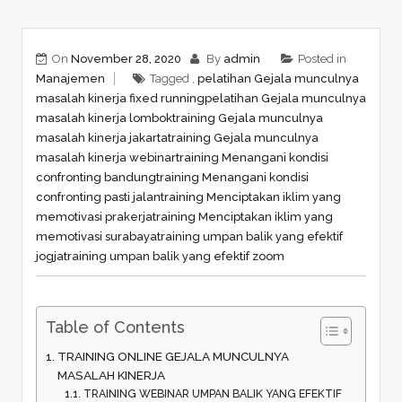
On
November 28, 2020
By
admin
Posted in
Manajemen
Tagged ,
pelatihan Gejala munculnya
masalah kinerja fixed running
pelatihan Gejala munculnya
masalah kinerja lombok
training Gejala munculnya
masalah kinerja jakarta
training Gejala munculnya
masalah kinerja webinar
training Menangani kondisi
confronting bandung
training Menangani kondisi
confronting pasti jalan
training Menciptakan iklim yang
memotivasi prakerja
training Menciptakan iklim yang
memotivasi surabaya
training umpan balik yang efektif
jogja
training umpan balik yang efektif zoom
Table of Contents
TRAINING ONLINE GEJALA MUNCULNYA
MASALAH KINERJA
TRAINING WEBINAR UMPAN BALIK YANG EFEKTIF