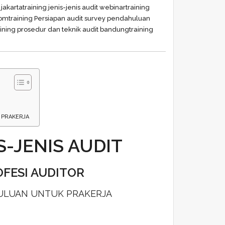
 jakarta
training jenis-jenis audit webinar
training
oom
training Persiapan audit survey pendahuluan
aining prosedur dan teknik audit bandung
training
 PRAKERJA
S-JENIS AUDIT
OFESI AUDITOR
HULUAN UNTUK PRAKERJA