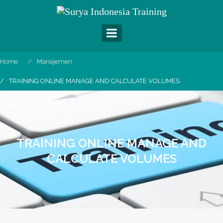
Skip
to
content
Home
Manajemen
TRAINING ONLINE MANAGE AND CALCULATE VOLUMES
TRAINING ONLINE MANAGE AND
CALCULATE VOLUMES