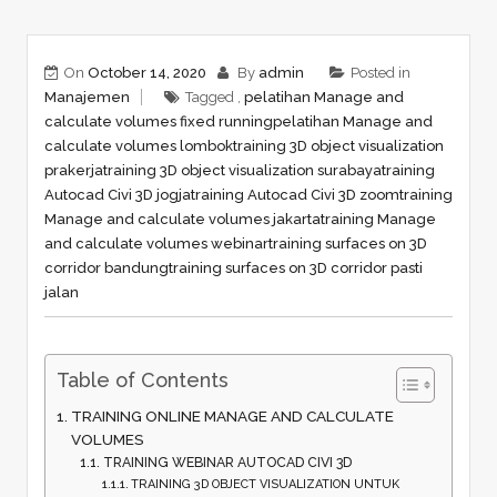
On
October 14, 2020
By
admin
Posted in
Manajemen
Tagged ,
pelatihan Manage and
calculate volumes fixed running
pelatihan Manage and
calculate volumes lombok
training 3D object visualization
prakerja
training 3D object visualization surabaya
training
Autocad Civi 3D jogja
training Autocad Civi 3D zoom
training
Manage and calculate volumes jakarta
training Manage
and calculate volumes webinar
training surfaces on 3D
corridor bandung
training surfaces on 3D corridor pasti
jalan
Table of Contents
TRAINING ONLINE MANAGE AND CALCULATE
VOLUMES
TRAINING WEBINAR AUTOCAD CIVI 3D
TRAINING 3D OBJECT VISUALIZATION UNTUK