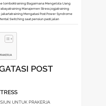
me lombok
training Bagaimana Mengelola Uang
rabaya
training Manajemen Stress jogja
training
 jakarta
training Mengatasi Post Power Syndrome
Mental Switching saat pensiun pasti jalan
PRAKERJA
GATASI POST
STRESS
SIUN UNTUK PRAKERJA