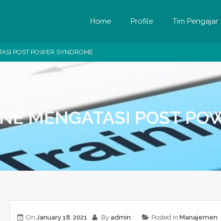
Home
Profile
Tim Pengajar
ATASI POST POWER SYNDROME
INE MENGATASI POST P
On
January 18, 2021
By
admin
Posted in
Manajemen