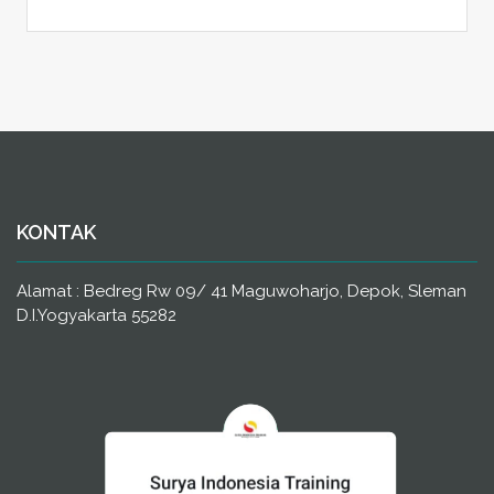
KONTAK
Alamat : Bedreg Rw 09/ 41 Maguwoharjo, Depok, Sleman
D.I.Yogyakarta 55282