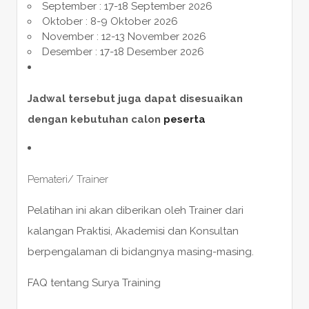
September : 17-18 September 2026
Oktober : 8-9 Oktober 2026
November : 12-13 November 2026
Desember : 17-18 Desember 2026
Jadwal tersebut juga dapat disesuaikan
dengan kebutuhan calon
peserta
Pemateri/ Trainer
Pelatihan ini akan diberikan oleh Trainer dari
kalangan Praktisi, Akademisi dan Konsultan
berpengalaman di bidangnya masing-masing.
FAQ tentang Surya Training