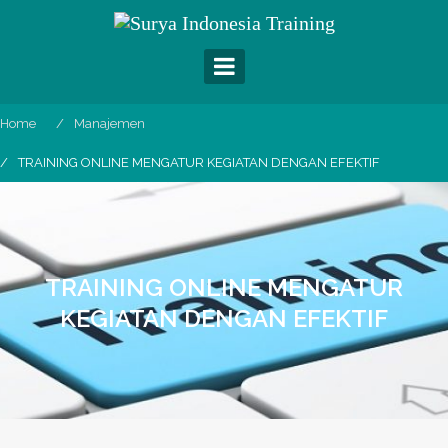
Skip
to
content
Home
Manajemen
TRAINING ONLINE MENGATUR KEGIATAN DENGAN EFEKTIF
TRAINING ONLINE MENGATUR
KEGIATAN DENGAN EFEKTIF