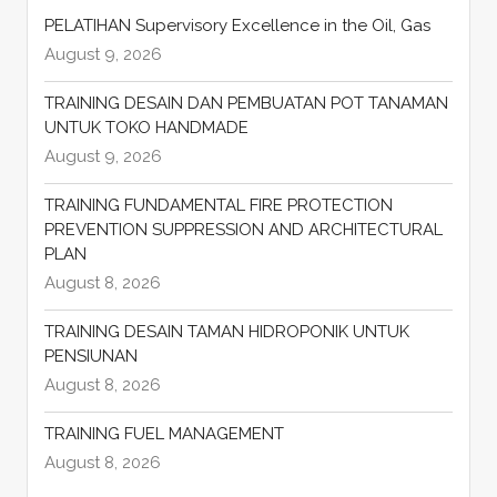
PELATIHAN Supervisory Excellence in the Oil, Gas
August 9, 2026
TRAINING DESAIN DAN PEMBUATAN POT TANAMAN
UNTUK TOKO HANDMADE
August 9, 2026
TRAINING FUNDAMENTAL FIRE PROTECTION
PREVENTION SUPPRESSION AND ARCHITECTURAL
PLAN
August 8, 2026
TRAINING DESAIN TAMAN HIDROPONIK UNTUK
PENSIUNAN
August 8, 2026
TRAINING FUEL MANAGEMENT
August 8, 2026