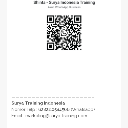
————————————————————–
Surya Training Indonesia
Nomor Telp :
6282110584566
(Whatsapp)
Email :
marketing@surya-training.com