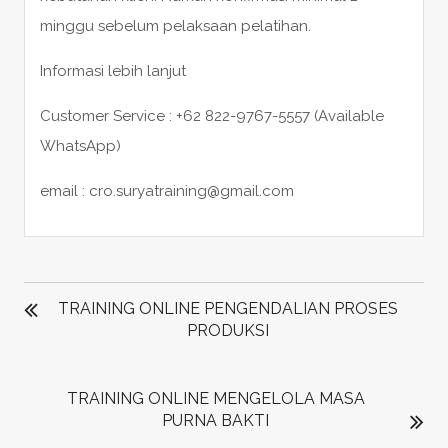
minggu sebelum pelaksaan pelatihan.
Informasi lebih lanjut
Customer Service : +62 822-9767-5557 (Available
WhatsApp)
email : cro.suryatraining@gmail.com
POST
NAVIGATION
TRAINING ONLINE PENGENDALIAN PROSES
PRODUKSI
TRAINING ONLINE MENGELOLA MASA
PURNA BAKTI