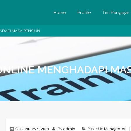
Home
Profile
Tim Pengajar
ADAPI MASA PENSIUN
ONLINE MENGHADAPI MA
On
January 1, 2021
By
admin
Posted in
Manajemen