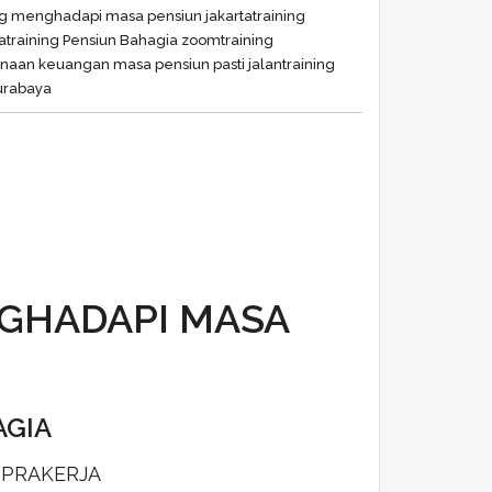
ng menghadapi masa pensiun jakarta
training
a
training Pensiun Bahagia zoom
training
anaan keuangan masa pensiun pasti jalan
training
surabaya
NGHADAPI MASA
AGIA
 PRAKERJA