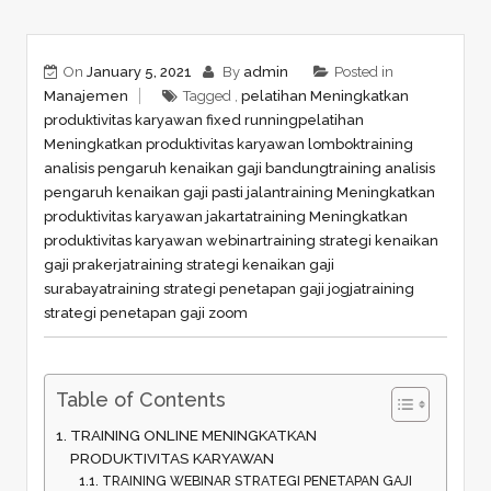
On
January 5, 2021
By
admin
Posted in
Manajemen
Tagged ,
pelatihan Meningkatkan
produktivitas karyawan fixed running
pelatihan
Meningkatkan produktivitas karyawan lombok
training
analisis pengaruh kenaikan gaji bandung
training analisis
pengaruh kenaikan gaji pasti jalan
training Meningkatkan
produktivitas karyawan jakarta
training Meningkatkan
produktivitas karyawan webinar
training strategi kenaikan
gaji prakerja
training strategi kenaikan gaji
surabaya
training strategi penetapan gaji jogja
training
strategi penetapan gaji zoom
Table of Contents
TRAINING ONLINE MENINGKATKAN
PRODUKTIVITAS KARYAWAN
TRAINING WEBINAR STRATEGI PENETAPAN GAJI