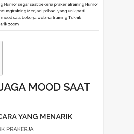
ing Humor segar saat bekerja prakerja
training Humor
bandung
training Menjadi pribadi yang unik pasti
a mood saat bekerja webinar
training Teknik
narik zoom
JAGA MOOD SAAT
CARA YANG MENARIK
UK PRAKERJA