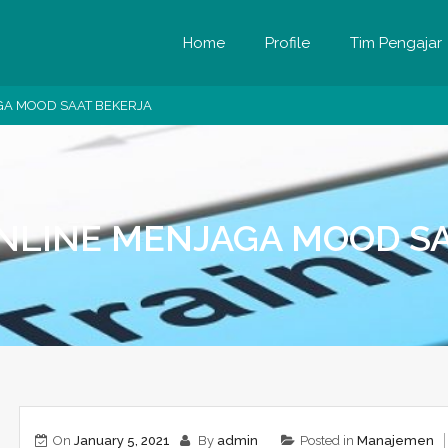
Home
Profile
Tim Pengajar
GA MOOD SAAT BEKERJA
NLINE MENJAGA MOOD S
On
January 5, 2021
By
admin
Posted in
Manajemen